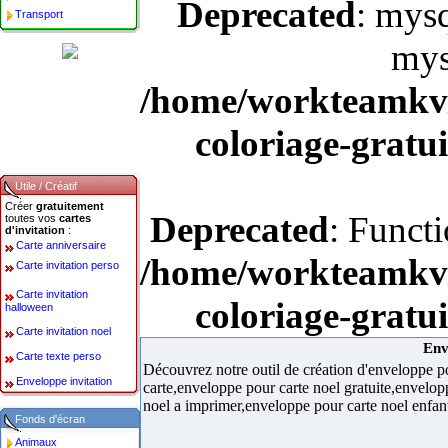
Deprecated
: mysq
Transport
mys
/home/workteamkv/
coloriage-gratu
Utile / Créatif
Créer
gratuitement
Deprecated
: Funct
toutes vos
cartes
d'invitation
:
Carte anniversaire
/home/workteamkv/
Carte invitation perso
Carte invitation
coloriage-gratu
halloween
Carte invitation noel
Env
Carte texte perso
Découvrez notre outil de création d'enveloppe 
Enveloppe invitation
carte,enveloppe pour carte noel gratuite,envelop
noel a imprimer,enveloppe pour carte noel enfan
Fonds d'écran
Animaux