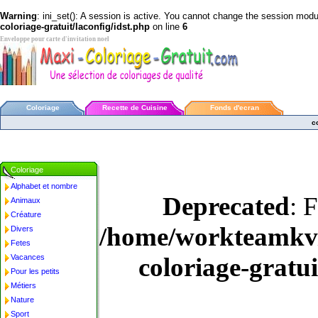
Warning
: ini_set(): A session is active. You cannot change the session module
coloriage-gratuit/laconfig/idst.php
on line
6
Enveloppe pour carte d'invitation noel
Coloriage
Recette de Cuisine
Fonds d'ecran
c
Coloriage
Alphabet et nombre
Deprecated
: 
Animaux
Créature
/home/workteamkv/
Divers
Fetes
Vacances
coloriage-gratu
Pour les petits
Métiers
Nature
Sport